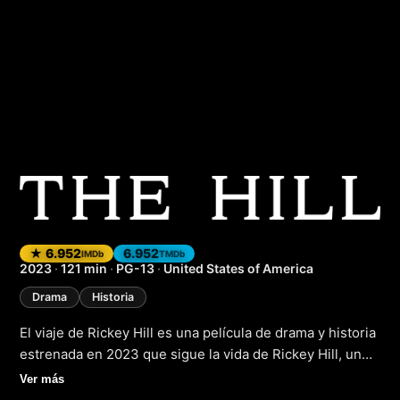
El viaje de Rickey H
★ 6.952
6.952
IMDb
TMDb
2023
·
121 min
·
PG-13
·
United States of America
Drama
Historia
El viaje de Rickey Hill es una película de drama y historia
estrenada en 2023 que sigue la vida de Rickey Hill, un
hombre que se encuentra en una encrucijada después
Ver más
de cumplir condena en prisión. Con un pasado marcado