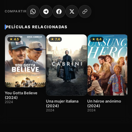
COMPARTIR
PELÍCULAS RELACIONADAS
★ 4.5
★ 7.4
★ 6.4
R
(
You Gotta Believe
2
(2024)
Una mujer italiana
Un héroe anónimo
2024
(2024)
(2024)
2024
2024