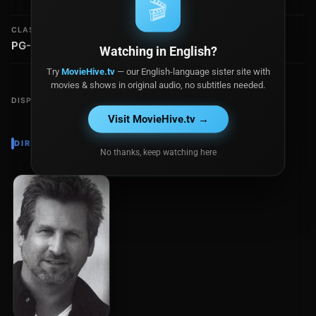
🎬
CLASIFICACIÓN
RECAUDACIÓN
PG-13
$7.6 millones
Watching in English?
Try
MovieHive.tv
— our English-language sister site with
movies & shows in original audio, no subtitles needed.
DISPONIBLE EN
Visit MovieHive.tv →
DIRECTOR
No thanks, keep watching here