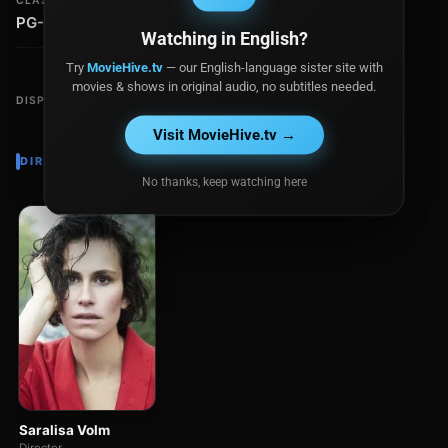
CLASIFICACIÓN
PG-13
Watching in English?
Try
MovieHive.tv
— our English-language sister site with
movies & shows in original audio, no subtitles needed.
DISPONIBLE EN
Visit MovieHive.tv →
DIRECTOR
No thanks, keep watching here
Saralisa Volm