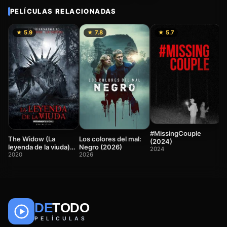
PELÍCULAS RELACIONADAS
★ 5.9
★ 7.8
★ 5.7
M
(
2
#MissingCouple
The Widow (La
Los colores del mal:
(2024)
leyenda de la viuda)
Negro (2026)
2024
(2020)
2020
2026
DE
TODO
🎬
📺
🎌
Anime
Películas
Series
PELÍCULAS