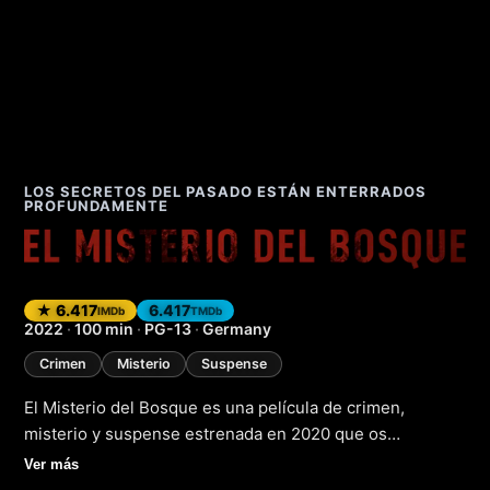
LOS SECRETOS DEL PASADO ESTÁN ENTERRADOS
PROFUNDAMENTE
El Misterio del Bo
★ 6.417
6.417
IMDb
TMDb
2022
·
100 min
·
PG-13
·
Germany
Crimen
Misterio
Suspense
El Misterio del Bosque es una película de crimen,
misterio y suspense estrenada en 2020 que os
mantendrá al borde de vuestras sillas. La trama sigue a
Ver más
un grupo de personas que se ven envueltas en un