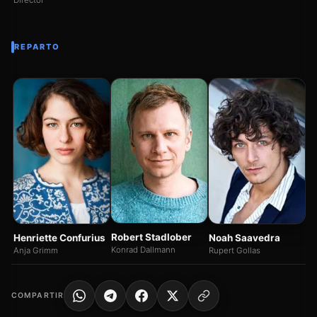
Director
REPARTO
Au
Gu
Robert Stadlober
Henriette Confurius
Noah Saavedra
Konrad Dallmann
Anja Grimm
Rupert Gollas
COMPARTIR