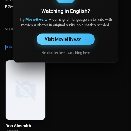
CLASIFICACIÓN
PG-13
Watching in English?
Try
MovieHive.tv
— our English-language sister site with
movies & shows in original audio, no subtitles needed.
DISPONIBLE EN
Visit MovieHive.tv →
DIRECTOR
No thanks, keep watching here
Rob Sixsmith