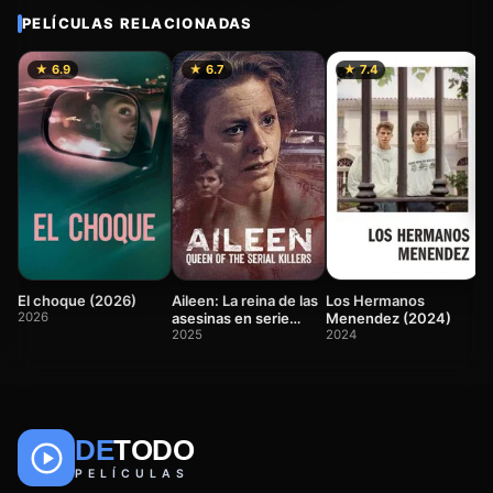
PELÍCULAS RELACIONADAS
★ 6.9
★ 6.7
★ 7.4
S
S
2
El choque (2026)
Aileen: La reina de las
Los Hermanos
2026
asesinas en serie
Menendez (2024)
(2025)
2025
2024
DE
TODO
🎬
📺
🎌
Anime
Películas
Series
PELÍCULAS