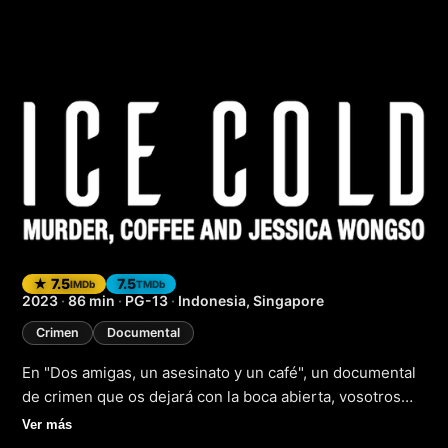
Dos amigas, un ase
★ 7.5
7.5
IMDb
TMDb
2023
·
86 min
·
PG-13
·
Indonesia, Singapore
Crimen
Documental
En "Dos amigas, un asesinato y un café", un documental
de crimen que os dejará con la boca abierta, vosotros
seréis testigos de un caso que conmocionó a toda la
Ver más
comunidad. La trama gira en torno a dos amigas cuyas