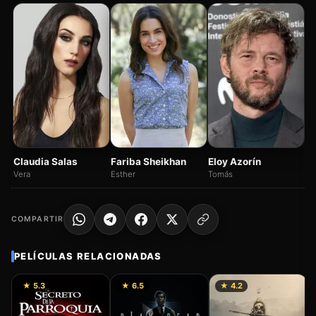
N
Sa
Fariba Sheikhan
Claudia Salas
Eloy Azorín
Esther
Vera
Tomás
COMPARTIR
PELÍCULAS RELACIONADAS
★ 5.3
★ 6.5
★ 4.2