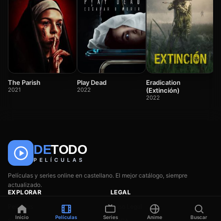
S
2
The Parish
Play Dead
Eradication
2021
2022
(Extinción)
2022
🎬
📺
🎌
DE
TODO
Anime
Películas
Series
PELÍCULAS
Películas y series online en castellano. El mejor catálogo, siempre
actualizado.
EXPLORAR
LEGAL
Películas
Aviso Legal
Inicio
Películas
Series
Anime
Buscar
Series
DMCA