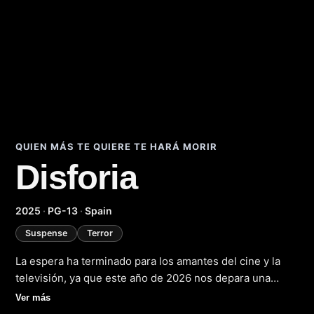
QUIEN MÁS TE QUIERE TE HARÁ MORIR
Disforia
(2025)
2025
·
PG-13
·
Spain
Suspense
Terror
La espera ha terminado para los amantes del cine y la
televisión, ya que este año de 2026 nos depara una
nueva entrega emocionante en forma de película y serie
Ver más
que nos sumergirá en un mundo de intriga y suspense.