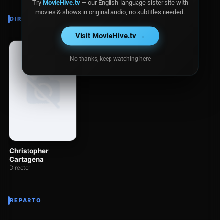
Try
MovieHive.tv
— our English-language sister site with
movies & shows in original audio, no subtitles needed.
DIRECTOR
Visit MovieHive.tv →
No thanks, keep watching here
Christopher
Cartagena
Director
REPARTO