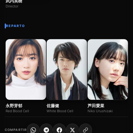
武内英樹
Director
REPARTO
阿
Sh
永野芽郁
佐藤健
芦田愛菜
Red Blood Cell
White Blood Cell
Niko Urushizaki
COMPARTIR