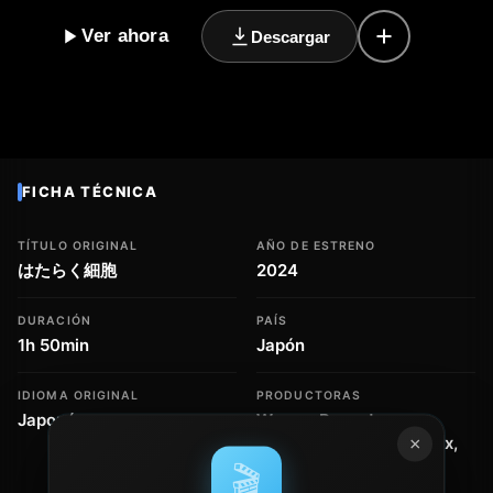
'Cells at Work!' regresa con una nueva entrega que
Ver ahora
Descargar
promete emocionar a los fans de la serie. En este
universo imaginario, las células del cuerpo humano se
ven como personajes vivos, con personalidades y
habilidades únicas que se unen para luchar contra las
enfermedades y mantener el equilibrio en el organismo.
Con su mezcla perfecta de acción, aventura, comedia y
FICHA TÉCNICA
fantasía, 'Cells at Work!' es una serie que no te dejará
indiferente. Desde la adrenalina de las secuencias de
TÍTULO ORIGINAL
AÑO DE ESTRENO
lucha hasta la risa que te sacude el estómago, esta serie
はたらく細胞
2024
te hará vivir una experiencia inolvidable. Con nuevos
personajes y tramas emocionantes, 'Cells at Work!' es un
DURACIÓN
PAÍS
must-see para cualquier fan del anime y los clásicos
1h 50min
Japón
géneros de acción y aventura."
IDIOMA ORIGINAL
PRODUCTORAS
Japonés
Warner Bros. Japan,
Kinoshita Group, Aniplex,
×
Kodansha
🎬