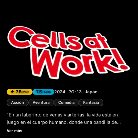
Cells at Work!
(2024
★ 7.5
7.5
2024
·
PG-13
·
Japan
IMDb
TMDb
Acción
Aventura
Comedia
Fantasía
"En un laberinto de venas y arterias, la vida está en
juego en el cuerpo humano, donde una pandilla de
células luchan por sobrevivir en un mundo lleno de
Ver más
peligros y sorpresas. Es el año 2024 y el clásico anime