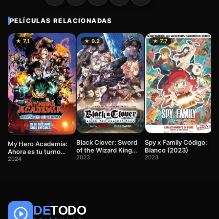
PELÍCULAS RELACIONADAS
★ 7.1
★ 9.2
★ 7.7
D
K
ca
2
Black Clover: Sword
Spy x Family Código:
My Hero Academia:
of the Wizard King
Blanco (2023)
Ahora es tu turno
(Black Clover: La
2023
2023
(2024)
2024
espada del rey mago)
DE
TODO
🎬
📺
🎌
Anime
Películas
Series