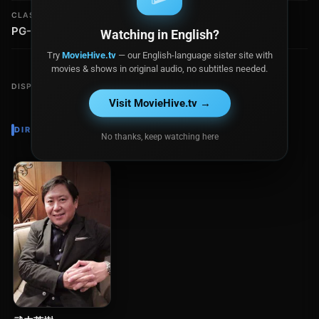
CLASIFICACIÓN
RECAUDACIÓN
PG-13
$26.3 millones
Watching in English?
Try
MovieHive.tv
— our English-language sister site with
movies & shows in original audio, no subtitles needed.
DISPONIBLE EN
Visit MovieHive.tv →
DIRECTOR
No thanks, keep watching here