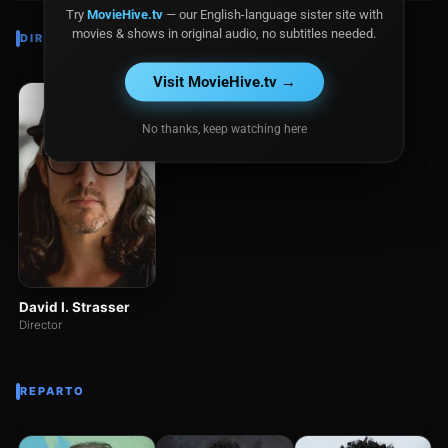
Try
MovieHive.tv
— our English-language sister site with
movies & shows in original audio, no subtitles needed.
DIRECTOR
Visit MovieHive.tv →
No thanks, keep watching here
David I. Strasser
Director
REPARTO