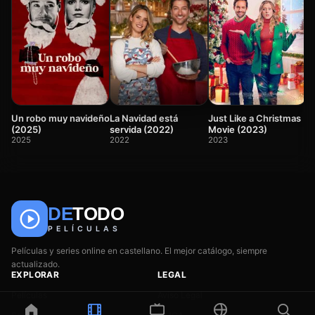
S
V
(
2
La Navidad está
Just Like a Christmas
Un robo muy navideño
servida (2022)
Movie (2023)
(2025)
2022
2023
2025
DE
TODO
🎬
📺
🎌
Anime
Películas
Series
PELÍCULAS
Películas y series online en castellano. El mejor catálogo, siempre
actualizado.
EXPLORAR
LEGAL
Películas
Aviso Legal