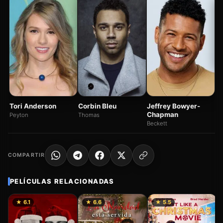
Ca
Ja
Tori Anderson
Corbin Bleu
Jeffrey Bowyer-
Chapman
Peyton
Thomas
Beckett
COMPARTIR
PELÍCULAS RELACIONADAS
★ 6.1
★ 6.6
★ 5.5