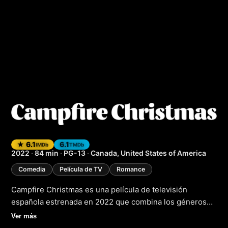
Campfire Christma
★ 6.1
6.1
IMDb
TMDb
2022
·
84 min
·
PG-13
·
Canada, United States of America
Comedia
Película de TV
Romance
Campfire Christmas es una película de televisión
española estrenada en 2022 que combina los géneros
de comedia, romance y aventuras. La trama sigue a una
Ver más
joven que se encuentra varada en un campamento