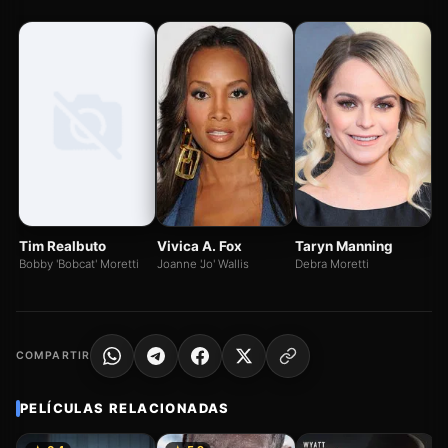
Sh
La
Tim Realbuto
Vivica A. Fox
Taryn Manning
Bobby 'Bobcat' Moretti
Joanne 'Jo' Wallis
Debra Moretti
COMPARTIR
PELÍCULAS RELACIONADAS