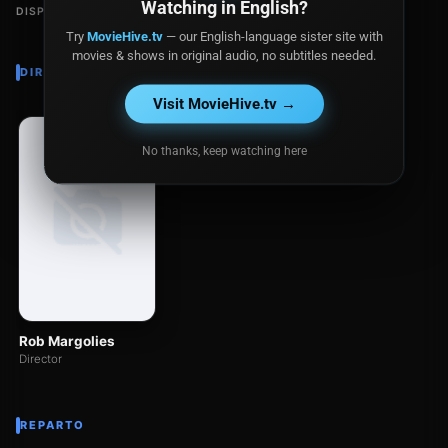
Watching in English?
DISPONIBLE EN
Try
MovieHive.tv
— our English-language sister site with
movies & shows in original audio, no subtitles needed.
DIRECTOR
Visit MovieHive.tv →
No thanks, keep watching here
Rob Margolies
Director
REPARTO