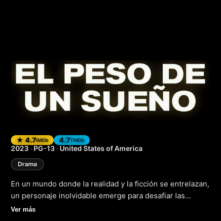
Bobcat Moretti
(202
★ 4.7
4.7
IMDb
TMDb
2023
·
PG-13
·
United States of America
Drama
En un mundo donde la realidad y la ficción se entrelazan,
un personaje inolvidable emerge para desafiar las
convenciones. Bobcat Moretti, una historia llena de
Ver más
drama y emoción, nos transporta a un universo donde la