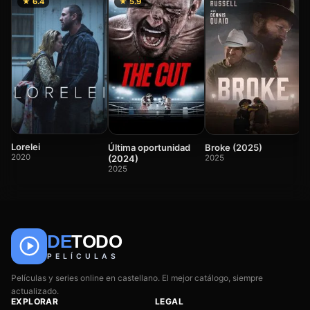
★ 6.4
★ 5.9
E
2
Lorelei
Última oportunidad
Broke (2025)
2020
(2024)
2025
2025
DE
TODO
🎬
📺
🎌
Anime
Películas
Series
PELÍCULAS
Películas y series online en castellano. El mejor catálogo, siempre
actualizado.
EXPLORAR
LEGAL