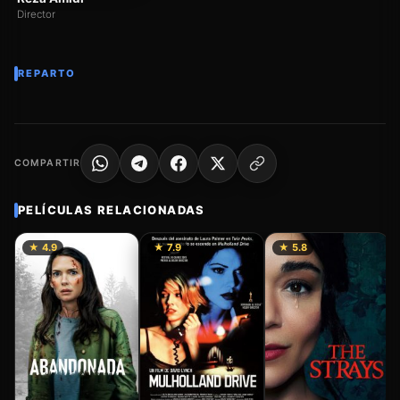
Director
REPARTO
COMPARTIR
PELÍCULAS RELACIONADAS
★ 4.9
★ 7.9
★ 5.8
M
(