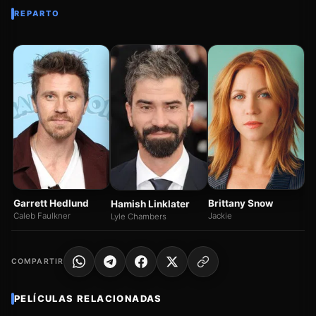
REPARTO
Ch
Et
Garrett Hedlund
Brittany Snow
Hamish Linklater
Caleb Faulkner
Jackie
Lyle Chambers
COMPARTIR
PELÍCULAS RELACIONADAS