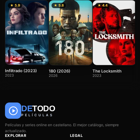
★ 5.9
★ 5.8
★ 4.4
C
(
2
Infiltrado (2023)
180 (2026)
The Locksmith
2023
2026
2023
DE
TODO
🎬
📺
🎌
Anime
Películas
Series
PELÍCULAS
Películas y series online en castellano. El mejor catálogo, siempre
actualizado.
EXPLORAR
LEGAL