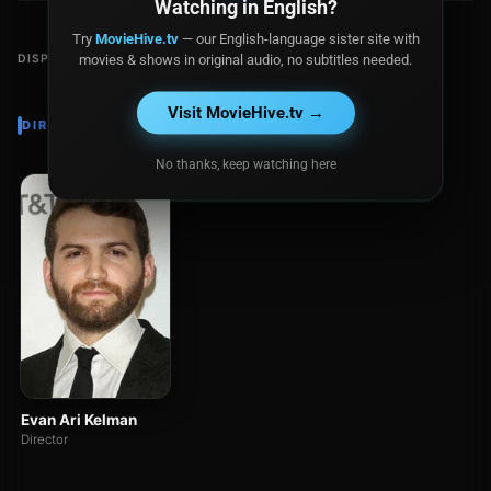
Watching in English?
Try
MovieHive.tv
— our English-language sister site with
movies & shows in original audio, no subtitles needed.
DISPONIBLE EN
Visit MovieHive.tv →
DIRECTOR
No thanks, keep watching here
Evan Ari Kelman
Director