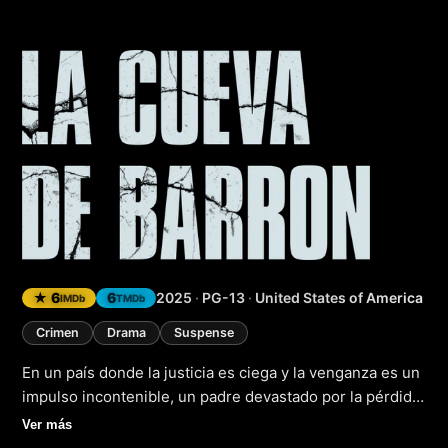
Barron’s Cove
(202
★ 6
6
2025
·
PG-13
·
United States of America
IMDb
TMDb
Crimen
Drama
Suspense
En un país donde la justicia es ciega y la venganza es un
impulso incontenible, un padre devastado por la pérdida
de su pequeño, se ve obligado a tomar una decisión
Ver más
extremista: secuestrar al asesino de su hijo. Años