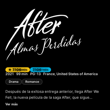
After We Fell (Afte
★ 7.106
7.106
IMDb
TMDb
2021
·
99 min
·
PG-13
·
France, United States of America
Drama
Romance
Después de la exitosa entrega anterior, llega After We
Fell, la nueva película de la saga After, que sigue
explorando los complejos y apasionados momentos de
Ver más
la relación entre Tessa y Hardin. En esta entrega, la