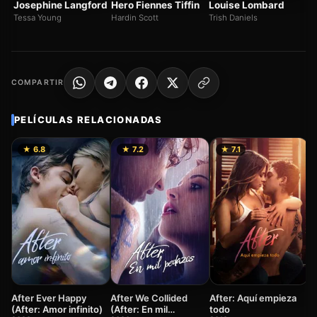
Josephine Langford
Hero Fiennes Tiffin
Louise Lombard
Tessa Young
Hardin Scott
Trish Daniels
COMPARTIR
PELÍCULAS RELACIONADAS
★ 6.8
★ 7.2
★ 7.1
A
(
t
2
After We Collided
After Ever Happy
After: Aquí empieza
(After: En mil
(After: Amor infinito)
todo