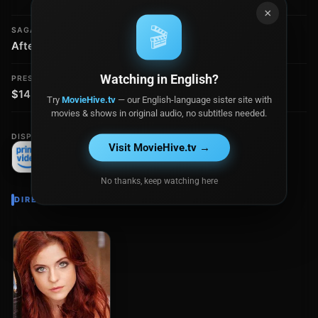
×
🎬
SAGA / COLECCIÓN
CLASIFICACIÓN
After - Colección
PG-13
Watching in English?
PRESUPUESTO
RECAUDACIÓN
$14.0 millones
$21.8 millones
Try
MovieHive.tv
— our English-language sister site with
movies & shows in original audio, no subtitles needed.
DISPONIBLE EN
Visit MovieHive.tv →
No thanks, keep watching here
DIRECTOR