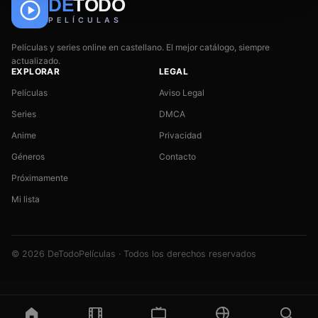
DE
TODO
PELÍCULAS
Películas y series online en castellano. El mejor catálogo, siempre
actualizado.
EXPLORAR
LEGAL
Películas
Aviso Legal
Series
DMCA
Anime
Privacidad
Géneros
Contacto
Próximamente
Mi lista
🎬
📺
🎌
Anime
Películas
Series
© 2026 DeTodoPelículas · Todos los derechos reservados