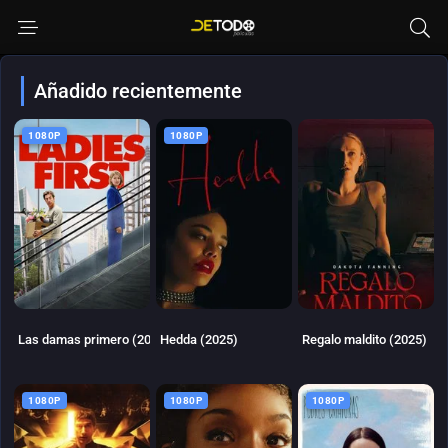
Añadido recientemente
1080P
1080P
6.5
5
6.083
Las damas primero (2026)
Hedda (2025)
Regalo maldito (2025)
1080P
1080P
1080P