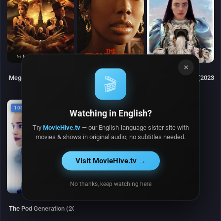
×
5.2
5.2
8.104
Megalópolis (2024)
The Front Room (2024)
Pobres criaturas (2023)
🎬
1080P
Watching in English?
Try
MovieHive.tv
— our English-language sister site with
movies & shows in original audio, no subtitles needed.
Visit MovieHive.tv →
No thanks, keep watching here
#2
DEL
MES
Los
🔥
5.477
The Pod Generation (2023)
colores
#1
DEL
del
MES